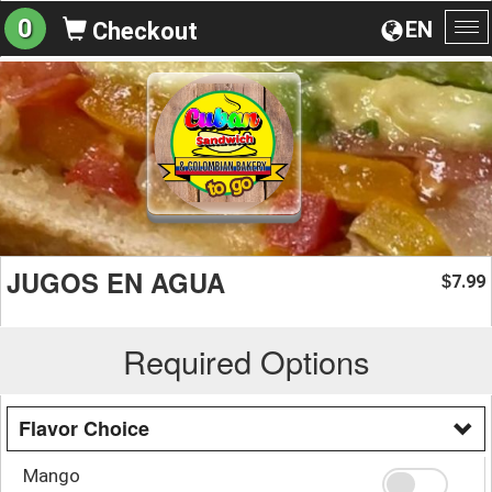
0
EN
Checkout
To
na
JUGOS EN AGUA
7.99
$
Required Options
Flavor Choice
Mango